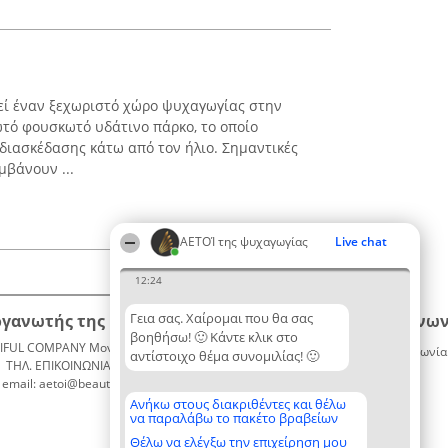
ελεί έναν ξεχωριστό χώρο ψυχαγωγίας στην
τό φουσκωτό υδάτινο πάρκο, το οποίο
 διασκέδασης κάτω από τον ήλιο. Σημαντικές
μβάνουν ...
ΑΕΤΟΊ της ψυχαγωγίας
Live chat
12:24
Γεια σας. Χαίρομαι που θα σας
ργανωτής της κατάταξης
Κατάταξη
Επικοινων
βοηθήσω! 🙂 Κάντε κλικ στο
IFUL COMPANY Μονοπρόσωπη ΙΚΕ
Διακριθέντες
Επικοινωνία
αντίστοιχο θέμα συνομιλίας! 🙂
ΤΗΛ. ΕΠΙΚΟΙΝΩΝΙΑΣ: 2104128019
Λίστα
email: aetoi@beautifulcompany.co
όλων των
διακριθέντων
Ανήκω στους διακριθέντες και θέλω
να παραλάβω το πακέτο βραβείων
Μεθοδολογία
Όροι &
Θέλω να ελέγξω την επιχείρηση μου