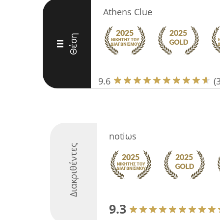
Athens Clue
Θέση
III
9.6
(
notiωs
Διακριθέντες
9.3