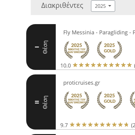
Διακριθέντες
2025
Fly Messinia - Paragliding 
Θέση
I
10.0
proticruises.gr
Θέση
II
9.7
(