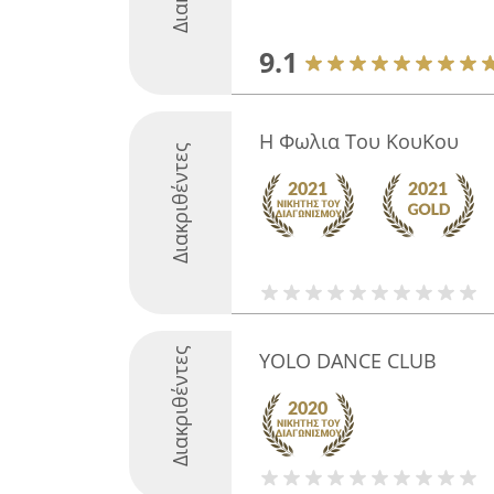
9.1
Η Φωλια Του ΚουΚου
Διακριθέντες
Διακριθέντες
YOLO DANCE CLUB