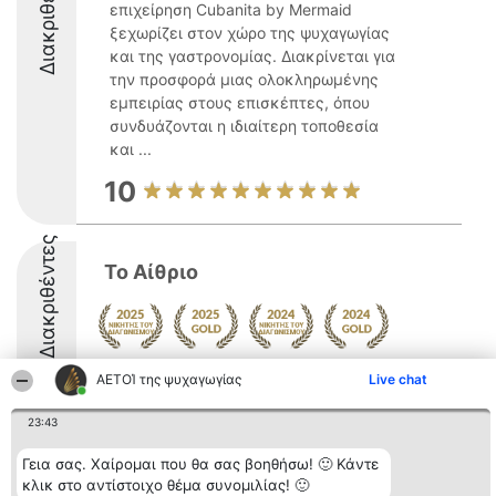
Διακριθέντες
επιχείρηση Cubanita by Mermaid
ξεχωρίζει στον χώρο της ψυχαγωγίας
και της γαστρονομίας. Διακρίνεται για
την προσφορά μιας ολοκληρωμένης
εμπειρίας στους επισκέπτες, όπου
συνδυάζονται η ιδιαίτερη τοποθεσία
και ...
10
Διακριθέντες
Το Αίθριο
9.8
ΑΕΤΟΊ της ψυχαγωγίας
Live chat
23:43
Διοργανωτής της
Κατάταξη
Επικοινωνία
Γεια σας. Χαίρομαι που θα σας βοηθήσω! 🙂 Κάντε
κατάταξης
Διακριθέντες
Επικοινωνία
κλικ στο αντίστοιχο θέμα συνομιλίας! 🙂
BEAUTIFUL COMPANY
Λίστα όλων