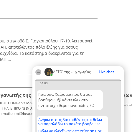
ύ, στην οδό Ε. Γιαγκοπούλου 17-19, λειτουργεί
ΑΠ, αποτελώντας πόλο έλξης για όσους
αιχνίδια. Το κατάστημα διακρίνεται για τη
ΑΠ ...
ΑΕΤΟΊ της ψυχαγωγίας
Live chat
04:03
Γεια σας. Χαίρομαι που θα σας
ργανωτής της κατάταξης
Κατάταξη
Επικοινων
βοηθήσω! 🙂 Κάντε κλικ στο
IFUL COMPANY Μονοπρόσωπη ΙΚΕ
Διακριθέντες
Επικοινωνία
αντίστοιχο θέμα συνομιλίας! 🙂
ΤΗΛ. ΕΠΙΚΟΙΝΩΝΙΑΣ: 2104128019
Λίστα
email: aetoi@beautifulcompany.co
όλων των
διακριθέντων
Ανήκω στους διακριθέντες και θέλω
να παραλάβω το πακέτο βραβείων
Μεθοδολογία
Όροι &
Θέλω να ελέγξω την επιχείρηση μου