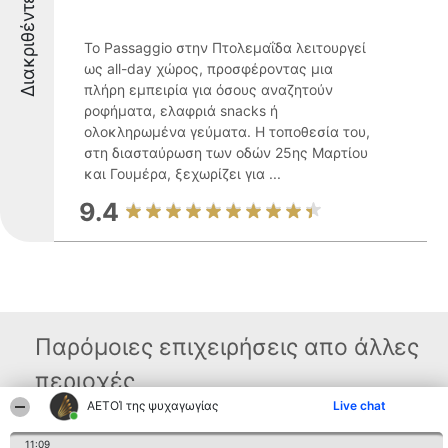
Διακριθέντες
Το Passaggio στην Πτολεμαΐδα λειτουργεί
ως all-day χώρος, προσφέροντας μια
πλήρη εμπειρία για όσους αναζητούν
ροφήματα, ελαφριά snacks ή
ολοκληρωμένα γεύματα. Η τοποθεσία του,
στη διασταύρωση των οδών 25ης Μαρτίου
και Γουμέρα, ξεχωρίζει για ...
9.4
Παρόμοιες επιχειρήσεις απο άλλες
περιοχές
ΑΕΤΟΊ της ψυχαγωγίας
Live chat
11:09
Διοργανωτής της
Κατάταξη
Επικοινωνία