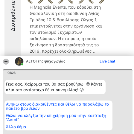
Διακριθέντες
Η Magnolia Events, που εδρεύει στη
Θεσσαλονίκη στη διεύθυνση Αγίας
Τριάδος 10 & Βασιλίσσης Όλγας 1,
επικεντρώνεται στην οργάνωση και
τον στολισμό ξεχωριστών
εκδηλώσεων. Η εταιρεία, η οποία
ξεκίνησε τη δραστηριότητά της το
2019, παρέχει ολοκληρωμένες ...
9.6
ΑΕΤΟΊ της ψυχαγωγίας
Live chat
06:28
Διοργανωτής της
Κατάταξη
Επικοινωνία
Γεια σας. Χαίρομαι που θα σας βοηθήσω! 🙂 Κάντε
κατάταξης
Διακριθέντες
Επικοινωνία
κλικ στο αντίστοιχο θέμα συνομιλίας! 🙂
BEAUTIFUL COMPANY
Λίστα όλων
Μονοπρόσωπη ΙΚΕ
των
ΤΗΛ. ΕΠΙΚΟΙΝΩΝΙΑΣ:
διακριθέντων
Ανήκω στους διακριθέντες και θέλω να παραλάβω το
2104128019
Μεθοδολογία
πακέτο βραβείων
email:
Όροι &
aetoi@beautifulcompany.co
προϋποθέσεις
Θέλω να ελέγξω την επιχείρηση μου στην κατάταξη
"Αετοί"
ΠΟΛΙΤΙΚΗ
ΑΠΟΡΡΗΤΟΥ
Άλλο θέμα