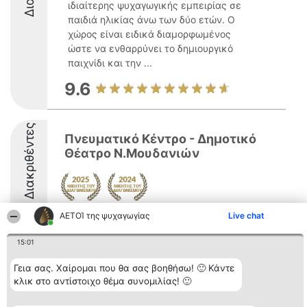
ιδιαίτερης ψυχαγωγικής εμπειρίας σε
παιδιά ηλικίας άνω των δύο ετών. Ο
χώρος είναι ειδικά διαμορφωμένος
ώστε να ενθαρρύνει το δημιουργικό
παιχνίδι και την ...
9.6
Διακριθέντες
Πνευματικό Κέντρο - Δημοτικό
Θέατρο Ν.Μουδανιών
ΑΕΤΟΊ της ψυχαγωγίας
Live chat
8.6
15:01
Γεια σας. Χαίρομαι που θα σας βοηθήσω! 🙂 Κάντε
Διοργανωτής της
Κατάταξη
Επικοινωνία
κατάταξης
Διακριθέντες
Επικοινωνία
κλικ στο αντίστοιχο θέμα συνομιλίας! 🙂
BEAUTIFUL COMPANY
Λίστα όλων
Μονοπρόσωπη ΙΚΕ
των