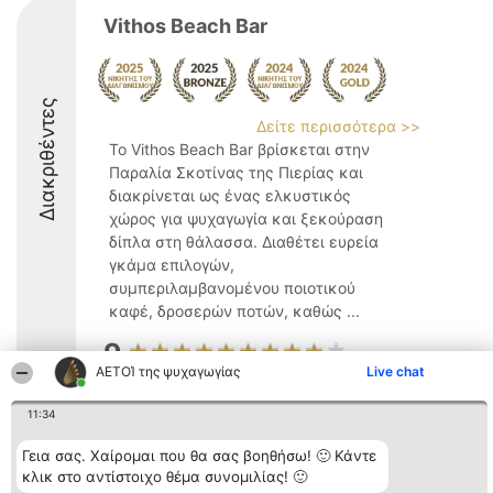
Vithos Beach Bar
Διακριθέντες
Δείτε περισσότερα >>
Το Vithos Beach Bar βρίσκεται στην
Παραλία Σκοτίνας της Πιερίας και
διακρίνεται ως ένας ελκυστικός
χώρος για ψυχαγωγία και ξεκούραση
δίπλα στη θάλασσα. Διαθέτει ευρεία
γκάμα επιλογών,
συμπεριλαμβανομένου ποιοτικού
καφέ, δροσερών ποτών, καθώς ...
9
ΑΕΤΟΊ της ψυχαγωγίας
Live chat
11:34
Διοργανωτής της
Κατάταξη
Επικοινωνία
κατάταξης
Διακριθέντες
Επικοινωνία
Γεια σας. Χαίρομαι που θα σας βοηθήσω! 🙂 Κάντε
BEAUTIFUL COMPANY
Λίστα όλων
κλικ στο αντίστοιχο θέμα συνομιλίας! 🙂
Μονοπρόσωπη ΙΚΕ
των