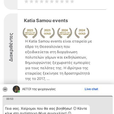
Katia Samou events
Διακριθέντες
Η Katia Samou events είναι εταιρεία με
έδρα τη Θεσσαλονίκη που
εξειδικεύεται στη διοργάνωση
πολυτελών γάμων και εκδηλώσεων,
δημιουργώντας ξεχωριστές εμπειρίες
για τους πελάτες της. Η ιδρύτρια της
εταιρείας ξεκίνησε τη δραστηριότητά
της το 2017, ...
10
ΑΕΤΟΊ της ψυχαγωγίας
Live chat
00:53
Διοργανωτής της
Κατάταξη
Επικοινωνία
Γεια σας. Χαίρομαι που θα σας βοηθήσω! 🙂 Κάντε
κατάταξης
Διακριθέντες
Επικοινωνία
κλικ στο αντίστοιχο θέμα συνομιλίας! 🙂
BEAUTIFUL COMPANY
Λίστα όλων