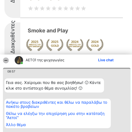
Διακριθέντες
Smoke and Play
9.6
ΑΕΤΟΊ της ψυχαγωγίας
Live chat
08:57
Διοργανωτής της
Κατάταξη
Επικοινωνία
Γεια σας. Χαίρομαι που θα σας βοηθήσω! 🙂 Κάντε
κατάταξης
Διακριθέντες
Επικοινωνία
κλικ στο αντίστοιχο θέμα συνομιλίας! 🙂
BEAUTIFUL COMPANY
Λίστα όλων
Μονοπρόσωπη ΙΚΕ
των
ΤΗΛ. ΕΠΙΚΟΙΝΩΝΙΑΣ:
διακριθέντων
Ανήκω στους διακριθέντες και θέλω να παραλάβω το
2104128019
Μεθοδολογία
πακέτο βραβείων
email:
Όροι &
aetoi@beautifulcompany.co
προϋποθέσεις
Θέλω να ελέγξω την επιχείρηση μου στην κατάταξη
ΠΟΛΙΤΙΚΗ
"Αετοί"
ΑΠΟΡΡΗΤΟΥ
Άλλο θέμα