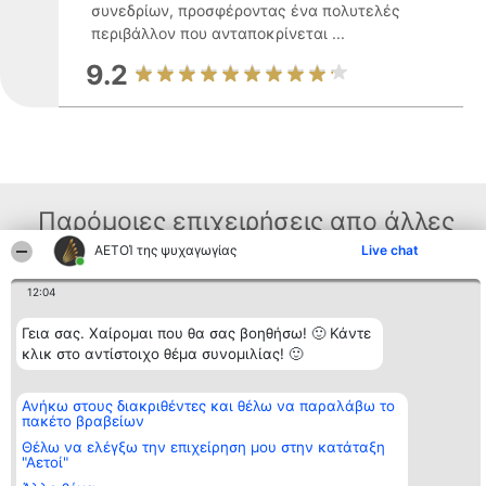
συνεδρίων, προσφέροντας ένα πολυτελές
περιβάλλον που ανταποκρίνεται ...
9.2
Παρόμοιες επιχειρήσεις απο άλλες
ΑΕΤΟΊ της ψυχαγωγίας
Live chat
περιοχές
12:04
Διοργανωτής της
Κατάταξη
Επικοινωνία
Γεια σας. Χαίρομαι που θα σας βοηθήσω! 🙂 Κάντε
κατάταξης
Διακριθέντες
Επικοινωνία
κλικ στο αντίστοιχο θέμα συνομιλίας! 🙂
BEAUTIFUL COMPANY
Λίστα όλων
Μονοπρόσωπη ΙΚΕ
των
ΤΗΛ. ΕΠΙΚΟΙΝΩΝΙΑΣ:
διακριθέντων
Ανήκω στους διακριθέντες και θέλω να παραλάβω το
2104128019
Μεθοδολογία
πακέτο βραβείων
email:
Όροι &
aetoi@beautifulcompany.co
προϋποθέσεις
Θέλω να ελέγξω την επιχείρηση μου στην κατάταξη
"Αετοί"
ΠΟΛΙΤΙΚΗ
ΑΠΟΡΡΗΤΟΥ