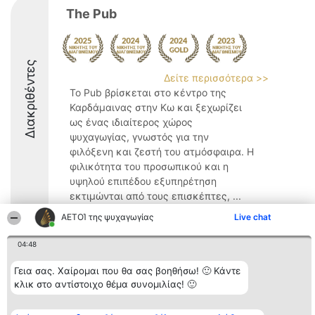
The Pub
Διακριθέντες
Δείτε περισσότερα >>
Το Pub βρίσκεται στο κέντρο της
Καρδάμαινας στην Κω και ξεχωρίζει
ως ένας ιδιαίτερος χώρος
ψυχαγωγίας, γνωστός για την
φιλόξενη και ζεστή του ατμόσφαιρα. Η
φιλικότητα του προσωπικού και η
υψηλού επιπέδου εξυπηρέτηση
εκτιμώνται από τους επισκέπτες, ...
ΑΕΤΟΊ της ψυχαγωγίας
Live chat
8.9
04:48
Γεια σας. Χαίρομαι που θα σας βοηθήσω! 🙂 Κάντε
Διοργανωτής της
Κατάταξη
Επικοινωνία
κατάταξης
Διακριθέντες
Επικοινωνία
κλικ στο αντίστοιχο θέμα συνομιλίας! 🙂
BEAUTIFUL COMPANY
Λίστα όλων
Μονοπρόσωπη ΙΚΕ
των
ΤΗΛ. ΕΠΙΚΟΙΝΩΝΙΑΣ:
διακριθέντων