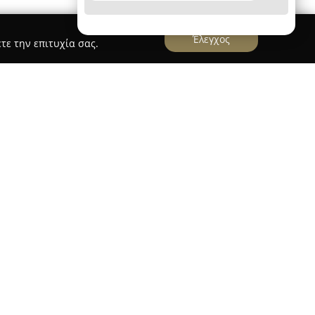
Έλεγχος
τε την επιτυχία σας.
Πάρκο Ιωαννίνων
αποτελεί σημαντικό κέντρο
 περιοχή των Ιωαννίνων και τη Βορειοδυτική
νο χώρο δίπλα στη λίμνη της πόλης,
ς σε κάθε επισκέπτη. Οι εγκαταστάσεις του
ές αίθουσες σύγχρονης τεχνολογίας,
ιότητες όπως μπόουλινγκ, γήπεδα τένις και
ς.
ξενεί πληθώρα εμπορικών καταστημάτων και