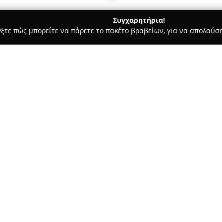
Συγχαρητήρια!
γξτε πώς μπορείτε να πάρετε το πακέτο βραβείων, για να απολαύσε
ς - Ιωάννινα
The Lake Center Ioannina
Σχετικά με την εταιρεία:
Το
Παραλίμνιο Ψυχαγωγικό 
ψυχαγωγίας και εμπορίου στην
Ελλάδα. Βρίσκεται σε εκτεταμέ
προσφέροντας ποικίλες επιλογέ
Δείτε περισσότερα >>
περιλαμβάνουν κινηματογραφικ
εστιατόρια, αθλητικές δραστηρ
ποδοσφαίρου, καθώς και πισίνε
Επιπλέον, το Παραλίμνιο φιλο