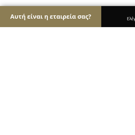
Αυτή είναι η εταιρεία σας?
Ελέ
Αετοί της ψυχαγωγίας
Μπαρ, Θέατρα, Καφετέριε
The Lake Center Ioannina
8.3
(462)
Ιωάννινα, Ιωάννινα
Εμφάνιση αριθμού τηλεφώνου