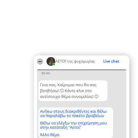
ΑΕΤΟΊ της ψυχαγωγίας
Live chat
06:50
Γεια σας. Χαίρομαι που θα σας
βοηθήσω! 🙂 Κάντε κλικ στο
αντίστοιχο θέμα συνομιλίας! 🙂
Ανήκω στους διακριθέντες και θέλω
να παραλάβω το πακέτο βραβείων
Θέλω να ελέγξω την επιχείρηση μου
στην κατάταξη "Αετοί"
Άλλο θέμα