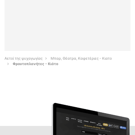
Αετοί της ψυχαγωγίας
Μπαρ, Θέατρα, Καφετέριες - Κιατο
Φρουτοπλανήτες - Κιάτο