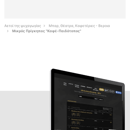
Αετοί της ψυχαγωγίας
Μπαρ, Θέατρα, Καφετέριες - Βεροια
Μικρός Πρίγκηπας "Καφέ-Παιδότοπος"