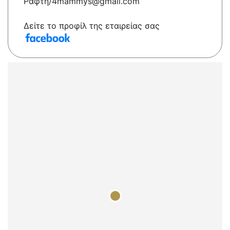
Ράφτη/4mammys@gmail.com
Δείτε το προφίλ της εταιρείας σας