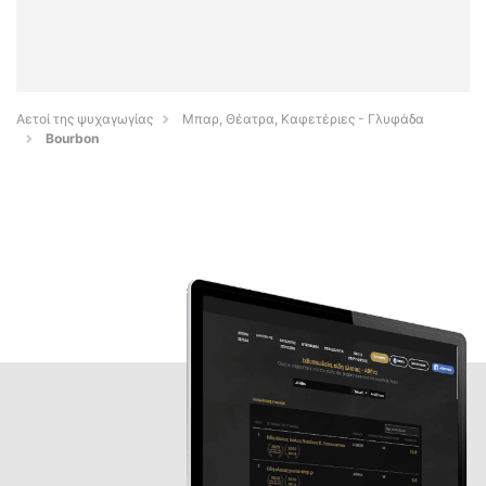
Αετοί της ψυχαγωγίας
Μπαρ, Θέατρα, Καφετέριες - Γλυφάδα
Bourbon