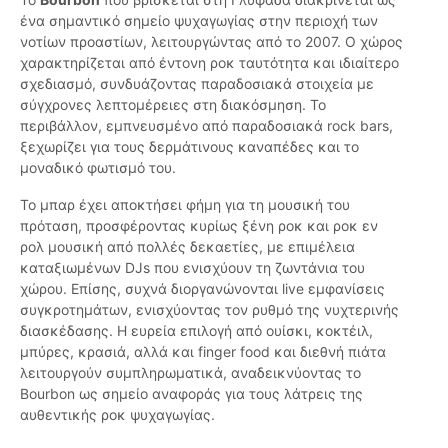
ένα σημαντικό σημείο ψυχαγωγίας στην περιοχή των
νοτίων προαστίων, λειτουργώντας από το 2007. Ο χώρος
χαρακτηρίζεται από έντονη ροκ ταυτότητα και ιδιαίτερο
σχεδιασμό, συνδυάζοντας παραδοσιακά στοιχεία με
σύγχρονες λεπτομέρειες στη διακόσμηση. Το
περιβάλλον, εμπνευσμένο από παραδοσιακά rock bars,
ξεχωρίζει για τους δερμάτινους καναπέδες και το
μοναδικό φωτισμό του.
Το μπαρ έχει αποκτήσει φήμη για τη μουσική του
πρόταση, προσφέροντας κυρίως ξένη ροκ και ροκ εν
ρολ μουσική από πολλές δεκαετίες, με επιμέλεια
καταξιωμένων DJs που ενισχύουν τη ζωντάνια του
χώρου. Επίσης, συχνά διοργανώνονται live εμφανίσεις
συγκροτημάτων, ενισχύοντας τον ρυθμό της νυχτερινής
διασκέδασης. Η ευρεία επιλογή από ουίσκι, κοκτέιλ,
μπύρες, κρασιά, αλλά και finger food και διεθνή πιάτα
λειτουργούν συμπληρωματικά, αναδεικνύοντας το
Bourbon ως σημείο αναφοράς για τους λάτρεις της
αυθεντικής ροκ ψυχαγωγίας.