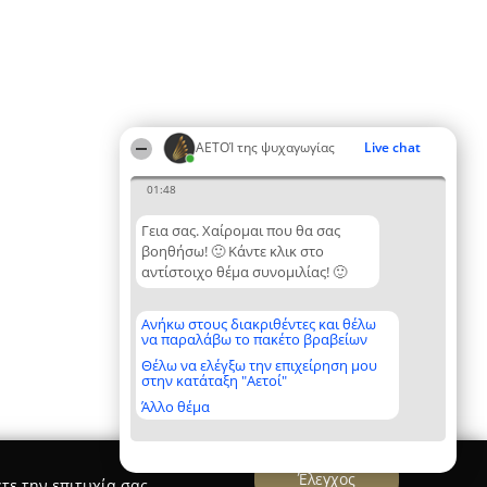
ΑΕΤΟΊ της ψυχαγωγίας
Live chat
01:48
Γεια σας. Χαίρομαι που θα σας
βοηθήσω! 🙂 Κάντε κλικ στο
αντίστοιχο θέμα συνομιλίας! 🙂
Ανήκω στους διακριθέντες και θέλω
να παραλάβω το πακέτο βραβείων
Θέλω να ελέγξω την επιχείρηση μου
στην κατάταξη "Αετοί"
Άλλο θέμα
Έλεγχος
τε την επιτυχία σας.