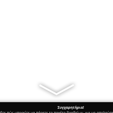
Συγχαρητήρια!
γξτε πώς μπορείτε να πάρετε το πακέτο βραβείων, για να απολαύσε