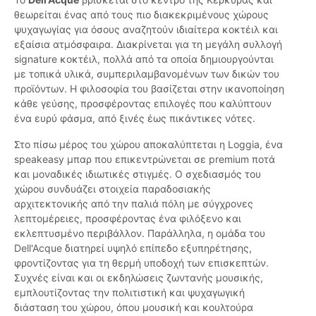
θεωρείται ένας από τους πιο διακεκριμένους χώρους
ψυχαγωγίας για όσους αναζητούν ιδιαίτερα κοκτέιλ και
εξαίσια ατμόσφαιρα. Διακρίνεται για τη μεγάλη συλλογή
signature κοκτέιλ, πολλά από τα οποία δημιουργούνται
με τοπικά υλικά, συμπεριλαμβανομένων των δικών του
προϊόντων. Η φιλοσοφία του βασίζεται στην ικανοποίηση
κάθε γεύσης, προσφέροντας επιλογές που καλύπτουν
ένα ευρύ φάσμα, από ξινές έως πικάντικες νότες.
Στο πίσω μέρος του χώρου αποκαλύπτεται η Loggia, ένα
speakeasy μπαρ που επικεντρώνεται σε premium ποτά
και μοναδικές ιδιωτικές στιγμές. Ο σχεδιασμός του
χώρου συνδυάζει στοιχεία παραδοσιακής
αρχιτεκτονικής από την παλιά πόλη με σύγχρονες
λεπτομέρειες, προσφέροντας ένα φιλόξενο και
εκλεπτυσμένο περιβάλλον. Παράλληλα, η ομάδα του
Dell'Acque διατηρεί υψηλό επίπεδο εξυπηρέτησης,
φροντίζοντας για τη θερμή υποδοχή των επισκεπτών.
Συχνές είναι και οι εκδηλώσεις ζωντανής μουσικής,
εμπλουτίζοντας την πολιτιστική και ψυχαγωγική
διάσταση του χώρου, όπου μουσική και κουλτούρα