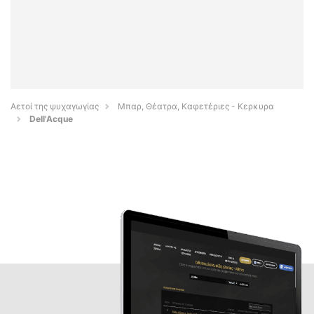
Αετοί της ψυχαγωγίας
Μπαρ, Θέατρα, Καφετέριες - Κερκυρα
Dell'Acque