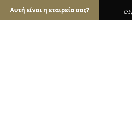
Αυτή είναι η εταιρεία σας?
Ελέ
Αετοί της ψυχαγωγίας
Μπαρ, Θέατρα, Καφετέρι
Destino Cafe Pool Bar Restaurant
9.8
(98)
Μεθωνη, Φοινίκη
Εμφάνιση αριθμού τηλεφώνου