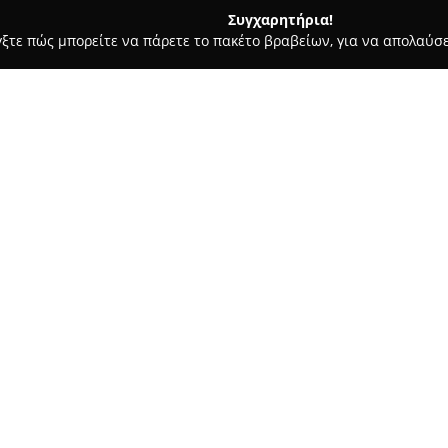
Συγχαρητήρια!
γξτε πώς μπορείτε να πάρετε το πακέτο βραβείων, για να απολαύσε
ες - Μεθωνη
Destino Cafe Pool Bar Restaurant
Σχετικά με την εταιρεία:
Το
Destino Cafe Pool Bar Rest
για παραθαλάσσια εξόρμηση, π
εμπειρία στις γραφικές ακτές 
επισκέπτες συναντούν τη χρυσ
Δείτε περισσότερα >>
απέραντο της θάλασσας, διαμ
συνδυάζεται με μια διακριτική
Η πανοραμική θέα προς το Ιόνι
περιβάλλον ενισχύουν την αίσ
δυνατότητα για στιγμές χαλάρ