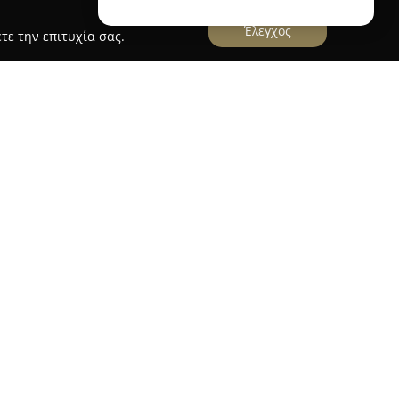
Έλεγχος
τε την επιτυχία σας.
aurant
ξεχωρίζει ως ένας κορυφαίος προορισμός
αρέχοντας μια ιδιαίτερα αναζωογονητική
της Λάμπης. Σε αυτό το ξεχωριστό σημείο, οι
ή αμμουδιά, το έντονο φως του ήλιου και το
ορφώνοντας μια ατμόσφαιρα όπου η χαλάρωση
 ζωντάνια.
ο Πέλαγος και το αψεγάδιαστο, κομψό
θηση ηρεμίας. Το Destino προσφέρει τη
ωσης δίπλα στην πισίνα ή μέσα στα καθαρά,