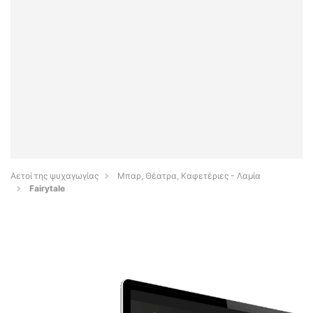
Αετοί της ψυχαγωγίας
Μπαρ, Θέατρα, Καφετέριες - Λαμία
Fairytale