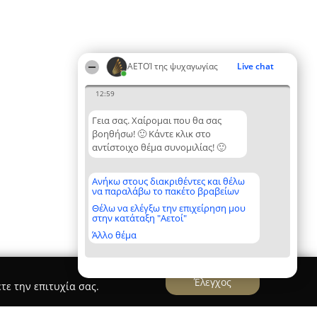
ΑΕΤΟΊ της ψυχαγωγίας
Live chat
12:59
Γεια σας. Χαίρομαι που θα σας
βοηθήσω! 🙂 Κάντε κλικ στο
αντίστοιχο θέμα συνομιλίας! 🙂
Ανήκω στους διακριθέντες και θέλω
να παραλάβω το πακέτο βραβείων
Θέλω να ελέγξω την επιχείρηση μου
στην κατάταξη "Αετοί"
Άλλο θέμα
Έλεγχος
τε την επιτυχία σας.