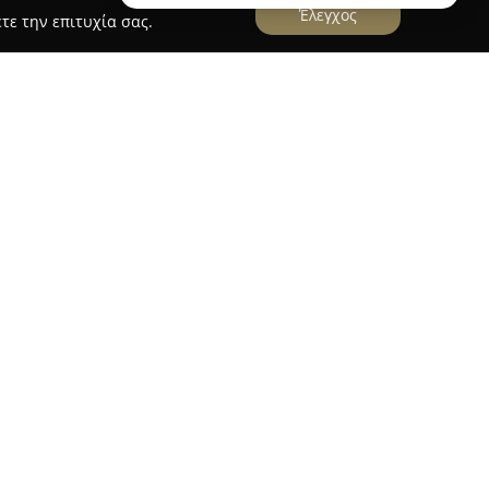
Έλεγχος
τε την επιτυχία σας.
 στην ειδυλλιακή περιοχή του Κάτω Άγιου
της Κέρκυρας, προσφέροντας φιλοξενία σε
ιγμές χαλάρωσης με έντονο το στοιχείο της
ημα διακρίνεται για το φιλόξενο περιβάλλον του
φέρει στο φυσικό τοπίο της περιοχής.
ar διατίθεται πλούσια γκάμα δροσιστικών ποτών,
 τοπικά κρασιά, καλύπτοντας διαφορετικές
άλληλα, προσφέρονται σνακ που προβάλλουν
λληνικής κουζίνας. Το ευγενικό και εξυπηρετικό
 ποιοτική εξυπηρέτηση, συμβάλλοντας στη