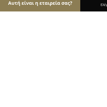
Αυτή είναι η εταιρεία σας?
Ελέ
Αετοί της ψυχαγωγίας
Μπαρ, Θέατρα, Καφετέριε
Lagoon Cocktail bar
9.2
(155)
Σκριπερο, Υψος
Εμφάνιση αριθμού τηλεφώνου