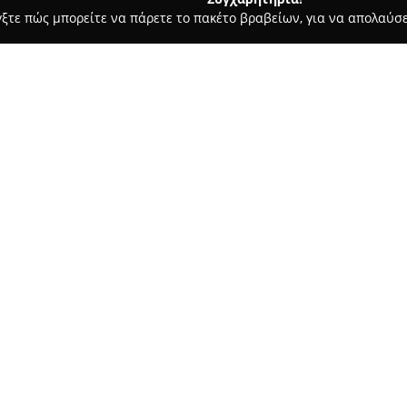
γξτε πώς μπορείτε να πάρετε το πακέτο βραβείων, για να απολαύσε
ς - Σκριπερο
Lagoon Cocktail bar
Σχετικά με την εταιρεία:
Το
Lagoon Snack Bar
βρίσκεται
Μάρκου, στην τοποθεσία Ύψος 
όσους επιθυμούν να ζήσουν στ
τοπικής κουλτούρας. Το κατάστ
Δείτε περισσότερα >>
και τη μαγευτική θέα που προσ
Στον χώρο του Lagoon Snack B
όπως παραδοσιακά κοκτέιλ και
προτιμήσεις επισκεπτών. Παρ
χαρακτηριστικές γεύσεις της ε
προσωπικό δίνει έμφαση στην