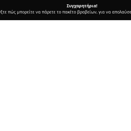
Συγχαρητήρια!
γξτε πώς μπορείτε να πάρετε το πακέτο βραβείων, για να απολαύσε
ς - Ηράκλειο
Manitu Sunset Bliss
Σχετικά με την εταιρεία:
Manitu Sunset Bliss
βρίσκεται
ξεχωρίζει ως προορισμός ψυχ
τα στοιχεία της κρητικής φιλο
προσφέρει εμπειρίες πολυτέλε
Δείτε περισσότερα >>
διακόσμηση και αίσθηση ηρεμί
δυνατότητα να απολαύσουν τη 
καθιστά αξέχαστη κάθε επίσκε
zelou
Το μενού του Manitu Sunset Bl
γευστική πρωτοτυπία, ενώ ξεχω