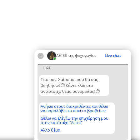
ΑΕΤΟΊ της ψυχαγωγίας
Live chat
11:25
Γεια σας. Χαίρομαι που θα σας
βοηθήσω! 🙂 Κάντε κλικ στο
αντίστοιχο θέμα συνομιλίας! 🙂
Ανήκω στους διακριθέντες και θέλω
να παραλάβω το πακέτο βραβείων
Θέλω να ελέγξω την επιχείρηση μου
στην κατάταξη "Αετοί"
Άλλο θέμα