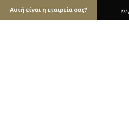
Αυτή είναι η εταιρεία σας?
Ελέ
Αετοί της ψυχαγωγίας
Μπαρ, Θέατρα, Καφετέριε
Manitu Sunset Bliss
9.2
(1100)
Ηράκλειο, Arxiepiskopou Makariou & Sofokli Veni
Εμφάνιση αριθμού τηλεφώνου