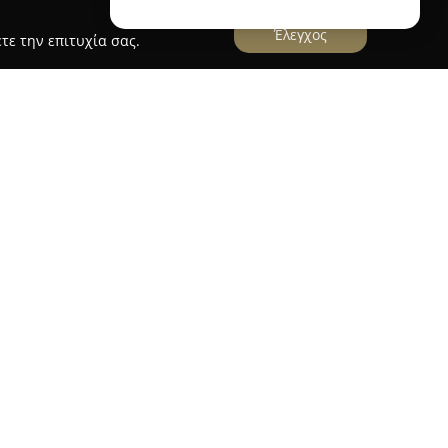
Έλεγχος
τε την επιτυχία σας.
 στην παραλιακή λεωφόρο του Ηρακλείου και
αγωγίας που συνδυάζει τη διεθνή ατμόσφαιρα με
ξενίας. Ο χώρος έχει σχεδιαστεί ώστε να
ιας και χαλάρωσης, με μποέμ αισθητική στη
ας που τον χαρακτηρίζει. Οι θαμώνες έχουν τη
θέα στο ηλιοβασίλεμα, ένα στοιχείο που
ψη.
iss περιέχει ποικίλες δημιουργίες με έμφασή στη
ρίζουν τα signature cocktails και τα επιλεγμένα