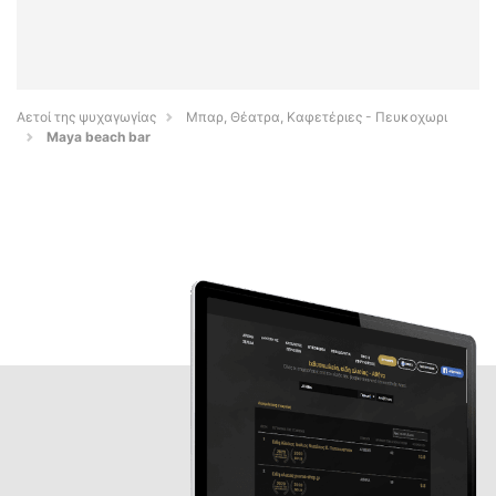
Αετοί της ψυχαγωγίας
Μπαρ, Θέατρα, Καφετέριες - Πευκοχωρι
Maya beach bar