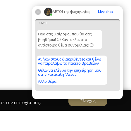
ΑΕΤΟΊ της ψυχαγωγίας
Live chat
06:50
Γεια σας. Χαίρομαι που θα σας
βοηθήσω! 🙂 Κάντε κλικ στο
αντίστοιχο θέμα συνομιλίας! 🙂
Ανήκω στους διακριθέντες και θέλω
να παραλάβω το πακέτο βραβείων
Θέλω να ελέγξω την επιχείρηση μου
στην κατάταξη "Αετοί"
Άλλο θέμα
Έλεγχος
τε την επιτυχία σας.