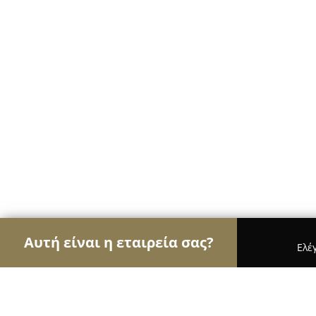
Αυτή είναι η εταιρεία σας?
Ελέ
Αετοί της ψυχαγωγίας
Μπαρ, Θέατρα, Καφετέρι