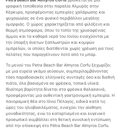
γραφική τοποθεσία στην παραλία Αλμυρός στην
Κέρκυρα, προσφέροντας εμπειρίες χαλάρωσης και
ψυχαγωγίας σε ένα φυσικό περιβάλλον μεγάλης
ομορφιάς. Ο χώρος χαρακτηρίζεται από φιλόξενη και
θερμή ατμόσφαιρα, όπου το τοπίο της χρυσαφένιας
άμμου και τα καθαρά νερά του Ιονίου ενισχύονται με
την ύπαρξη άνετων ξαπλωστρών και κομψών
ομπρελών, οι οποίες διατίθενται χωρίς χρέωση για τους
πελάτες που παραγγέλνουν ποτό από το μπαρ.
Το μενού του Petra Beach Bar Almyros Corfu ξεχωρίζει
με μια ευρεία γκάμα γεύσεων, συμπεριλαμβάνοντας
τόσο παραδοσιακές ελληνικές συνταγές όσο και διεθνή
πιάτα, όλα βασισμένα σε φρέσκα, τοπικά υλικά.
Ιδιαίτερη βαρύτητα δίνεται στα φρέσκα θαλασσινά,
προσφέροντας μια αυθεντική γαστρονομική εμπειρία. Η
πανοραμική θέα στο Ιόνιο Πέλαγος, ειδικά κατά τις
ώρες του ηλιοβασιλέματος, ενισχύει την αίσθηση
μοναδικότητας, ενώ το καταρτισμένο και ευγενικό
προσωπικό συμβάλλει στη θετική συνολική εντύπωση
από την επίσκεψη στο Pétra Beach Bar Almyros Corfu.