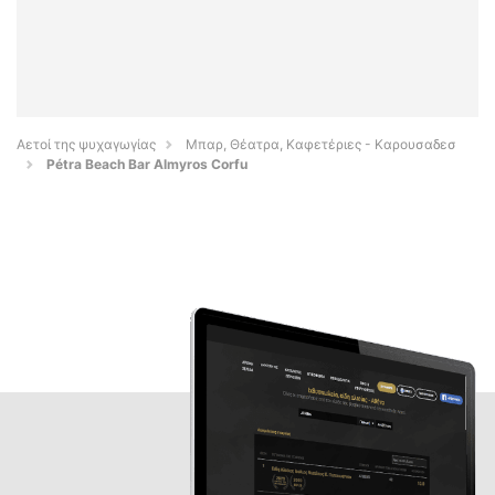
Αετοί της ψυχαγωγίας
Μπαρ, Θέατρα, Καφετέριες - Καρουσαδεσ
Pétra Beach Bar Almyros Corfu