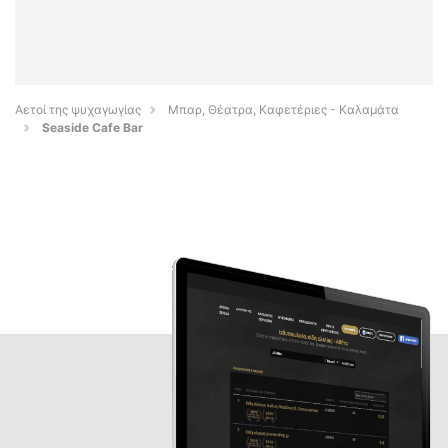
Αετοί της ψυχαγωγίας
Μπαρ, Θέατρα, Καφετέριες - Καλαμάτα
Seaside Cafe Bar