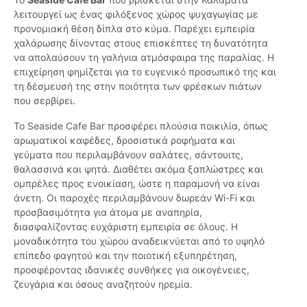
λειτουργεί ως ένας φιλόξενος χώρος ψυχαγωγίας με
προνομιακή θέση δίπλα στο κύμα. Παρέχει εμπειρία
χαλάρωσης δίνοντας στους επισκέπτες τη δυνατότητα
να απολαύσουν τη γαλήνια ατμόσφαιρα της παραλίας. Η
επιχείρηση φημίζεται για το ευγενικό προσωπικό της και
τη δέσμευσή της στην ποιότητα των φρέσκων πιάτων
που σερβίρει.
Το Seaside Cafe Bar προσφέρει πλούσια ποικιλία, όπως
αρωματικοί καφέδες, δροσιστικά ροφήματα και
γεύματα που περιλαμβάνουν σαλάτες, σάντουιτς,
θαλασσινά και ψητά. Διαθέτει ακόμα ξαπλώστρες και
ομπρέλες προς ενοικίαση, ώστε η παραμονή να είναι
άνετη. Οι παροχές περιλαμβάνουν δωρεάν Wi-Fi και
προσβασιμότητα για άτομα με αναπηρία,
διασφαλίζοντας ευχάριστη εμπειρία σε όλους. Η
μοναδικότητα του χώρου αναδεικνύεται από το υψηλό
επίπεδο φαγητού και την ποιοτική εξυπηρέτηση,
προσφέροντας ιδανικές συνθήκες για οικογένειες,
ζευγάρια και όσους αναζητούν ηρεμία.