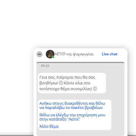
ΑΕΤΟΊ της ψυχαγωγίας
Live chat
09:22
Γεια σας. Χαίρομαι που θα σας
βοηθήσω! 🙂 Κάντε κλικ στο
αντίστοιχο θέμα συνομιλίας! 🙂
Ανήκω στους διακριθέντες και θέλω
να παραλάβω το πακέτο βραβείων
Θέλω να ελέγξω την επιχείρηση μου
στην κατάταξη "Αετοί"
Άλλο θέμα