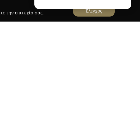
Έλεγχος
τε την επιτυχία σας.
 στο κέντρο της Αθήνας, στην οδό Αγίου
 ένας ζωντανός πολιτισμικός και καλλιτεχνικός
σταθερή έδρα της Θεατρικής Ομάδας ΜΗΔΕΙΑ,
άφορες μορφές παραστατικών και
ασική του επιδίωξη είναι να προσφέρει χώρο
υργούς και να αναδεικνύει τόσο διαχρονικά όσο
 τον καλλιτεχνικό διάλογο.
είο συνάντησης για ψυχαγωγία και πνευματικό
δειξη νέων ταλέντων και την πνευματική