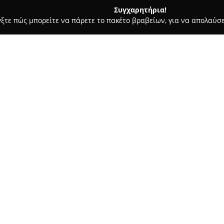
Συγχαρητήρια!
γξτε πώς μπορείτε να πάρετε το πακέτο βραβείων, για να απολαύσε
ες - Αθήνα
Θέατρο "Δρόμος"
Σχετικά με την εταιρεία:
Το
Θέατρο "Δρόμος"
βρίσκεται
Μελετίου 25, και λειτουργεί ως
πυρήνας. Το θέατρο αποτελεί 
ενώ παράλληλα υποδέχεται δι
Δείτε περισσότερα >>
οπτικοακουστικών τεχνών. Η β
ελεύθερης έκφρασης για δημιο
και σύγχρονα έργα, προάγοντας
Το θέατρο διακρίνεται ως σημ
στοχασμό, με έμφαση στην ανά