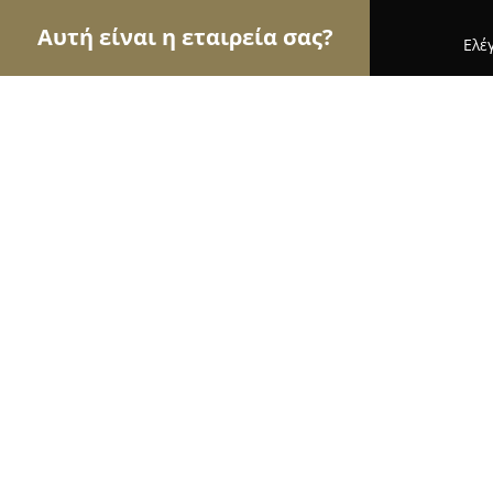
Αυτή είναι η εταιρεία σας?
Ελέ
Αετοί της ψυχαγωγίας
Μπαρ, Θέατρα, Καφετέρι
Θέατρο "Δρόμος"
9.2
(175)
Αθήνα, Agiou Meletiou 25 & Kykladon
Εμφάνιση αριθμού τηλεφώνου