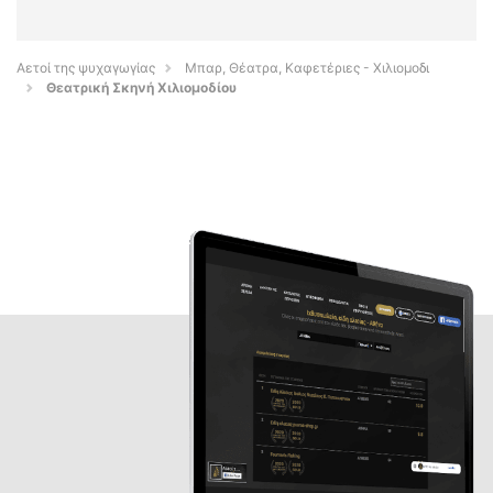
Αετοί της ψυχαγωγίας
Μπαρ, Θέατρα, Καφετέριες - Χιλιομοδι
Θεατρική Σκηνή Χιλιομοδίου