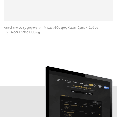
Αετοί της ψυχαγωγίας
Μπαρ, Θέατρα, Καφετέριες - Δράμα
VOG LIVE Clubbing