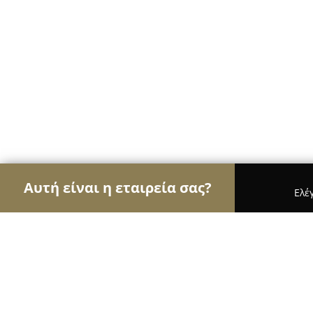
Αυτή είναι η εταιρεία σας?
Ελέ
Αετοί της ψυχαγωγίας
Μπαρ, Θέατρα, Καφετέριε
Yolo Beach Bar