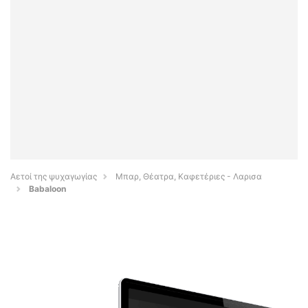
Αετοί της ψυχαγωγίας
Μπαρ, Θέατρα, Καφετέριες - Λαρισα
Babaloon