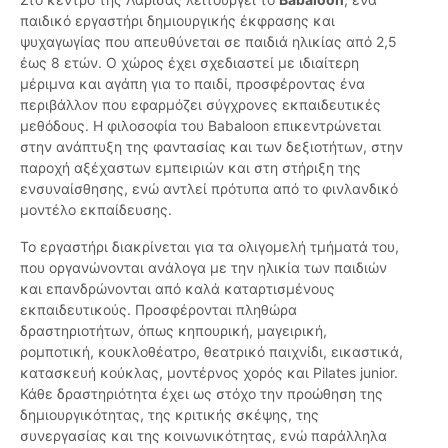
παιδικό εργαστήρι δημιουργικής έκφρασης και
ψυχαγωγίας που απευθύνεται σε παιδιά ηλικίας από 2,5
έως 8 ετών. Ο χώρος έχει σχεδιαστεί με ιδιαίτερη
μέριμνα και αγάπη για το παιδί, προσφέροντας ένα
περιβάλλον που εφαρμόζει σύγχρονες εκπαιδευτικές
μεθόδους. Η φιλοσοφία του Babaloon επικεντρώνεται
στην ανάπτυξη της φαντασίας και των δεξιοτήτων, στην
παροχή αξέχαστων εμπειριών και στη στήριξη της
ενσυναίσθησης, ενώ αντλεί πρότυπα από το φινλανδικό
μοντέλο εκπαίδευσης.
Το εργαστήρι διακρίνεται για τα ολιγομελή τμήματά του,
που οργανώνονται ανάλογα με την ηλικία των παιδιών
και επανδρώνονται από καλά καταρτισμένους
εκπαιδευτικούς. Προσφέρονται πληθώρα
δραστηριοτήτων, όπως κηπουρική, μαγειρική,
ρομποτική, κουκλοθέατρο, θεατρικό παιχνίδι, εικαστικά,
κατασκευή κούκλας, μοντέρνος χορός και Pilates junior.
Κάθε δραστηριότητα έχει ως στόχο την προώθηση της
δημιουργικότητας, της κριτικής σκέψης, της
συνεργασίας και της κοινωνικότητας, ενώ παράλληλα