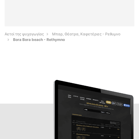
Αετοί της ψυχαγωγίας
Μπαρ, Θέατρα, Καφετέριες - Ρεθυμνο
Bora Bora beach - Rethymno