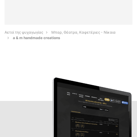
Αετοί της ψυχαγωγίας
Μπαρ, Θέατρα, Καφετέριες - Νίκαια
a & m handmade creations