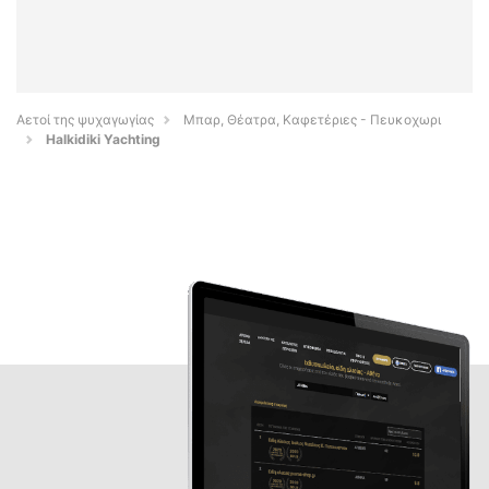
Αετοί της ψυχαγωγίας
Μπαρ, Θέατρα, Καφετέριες - Πευκοχωρι
Halkidiki Yachting