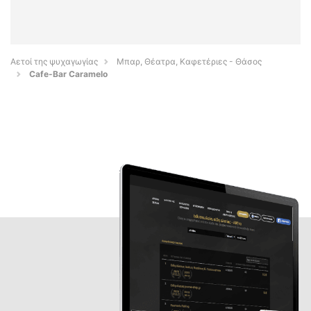
Αετοί της ψυχαγωγίας
Μπαρ, Θέατρα, Καφετέριες - Θάσος
Cafe-Bar Caramelo