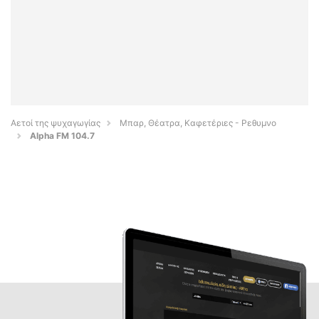
Αετοί της ψυχαγωγίας
Μπαρ, Θέατρα, Καφετέριες - Ρεθυμνο
Alpha FM 104.7