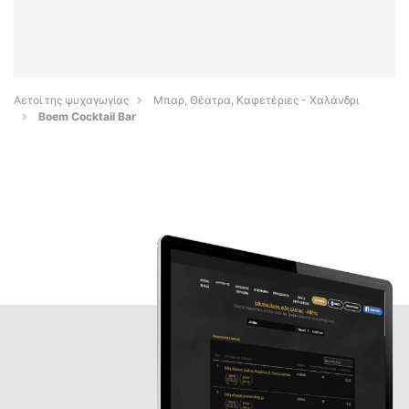
Αετοί της ψυχαγωγίας
Μπαρ, Θέατρα, Καφετέριες - Χαλάνδρι
Boem Cocktail Bar