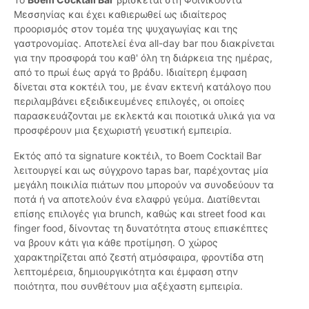
Μεσσηνίας και έχει καθιερωθεί ως ιδιαίτερος
προορισμός στον τομέα της ψυχαγωγίας και της
γαστρονομίας. Αποτελεί ένα all-day bar που διακρίνεται
για την προσφορά του καθ' όλη τη διάρκεια της ημέρας,
από το πρωί έως αργά το βράδυ. Ιδιαίτερη έμφαση
δίνεται στα κοκτέιλ του, με έναν εκτενή κατάλογο που
περιλαμβάνει εξειδικευμένες επιλογές, οι οποίες
παρασκευάζονται με εκλεκτά και ποιοτικά υλικά για να
προσφέρουν μια ξεχωριστή γευστική εμπειρία.
Εκτός από τα signature κοκτέιλ, το Boem Cocktail Bar
λειτουργεί και ως σύγχρονο tapas bar, παρέχοντας μία
μεγάλη ποικιλία πιάτων που μπορούν να συνοδεύουν τα
ποτά ή να αποτελούν ένα ελαφρύ γεύμα. Διατίθενται
επίσης επιλογές για brunch, καθώς και street food και
finger food, δίνοντας τη δυνατότητα στους επισκέπτες
να βρουν κάτι για κάθε προτίμηση. Ο χώρος
χαρακτηρίζεται από ζεστή ατμόσφαιρα, φροντίδα στη
λεπτομέρεια, δημιουργικότητα και έμφαση στην
ποιότητα, που συνθέτουν μια αξέχαστη εμπειρία.