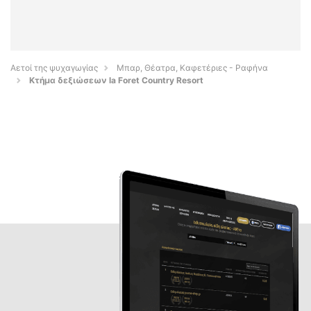
Αετοί της ψυχαγωγίας
Μπαρ, Θέατρα, Καφετέριες - Ραφήνα
Κτήμα δεξιώσεων la Foret Country Resort