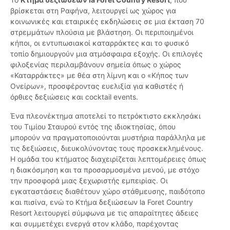
βρίσκεται στη Ραφήνα, λειτουργεί ως χώρος για
κοινωνικές και εταιρικές εκδηλώσεις σε μια έκταση 70
στρεμμάτων πλούσια με βλάστηση. Οι περιποιημένοι
κήποι, οι εντυπωσιακοί καταρράκτες και το φυσικό
τοπίο δημιουργούν μια ατμόσφαιρα εξοχής. Οι επιλογές
φιλοξενίας περιλαμβάνουν σημεία όπως ο χώρος
«Καταρράκτες» με θέα στη λίμνη και ο «Κήπος των
Ονείρων», προσφέροντας ευελιξία για καθιστές ή
όρθιες δεξιώσεις και cocktail events.
Ένα πλεονέκτημα αποτελεί το πετρόκτιστο εκκλησάκι
του Τιμίου Σταυρού εντός της ιδιοκτησίας, όπου
μπορούν να πραγματοποιούνται μυστήρια παράλληλα με
τις δεξιώσεις, διευκολύνοντας τους προσκεκλημένους.
Η ομάδα του κτήματος διαχειρίζεται λεπτομέρειες όπως
η διακόσμηση και τα προσαρμοσμένα μενού, με στόχο
την προσφορά μιας ξεχωριστής εμπειρίας. Οι
εγκαταστάσεις διαθέτουν χώρο στάθμευσης, παιδότοπο
και πισίνα, ενώ το Κτήμα δεξιώσεων la Foret Country
Resort λειτουργεί σύμφωνα με τις απαραίτητες άδειες
και συμμετέχει ενεργά στον κλάδο, παρέχοντας