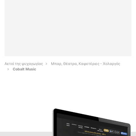
Αετοί της ψυχαγωγίας
Μπαρ, Θέατρα, Καφετέριες - Χολαργός
Cobalt Music