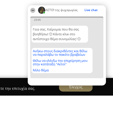
ΑΕΤΟΊ της ψυχαγωγίας
Live chat
23:05
Γεια σας. Χαίρομαι που θα σας
βοηθήσω! 🙂 Κάντε κλικ στο
αντίστοιχο θέμα συνομιλίας! 🙂
Ανήκω στους διακριθέντες και θέλω
να παραλάβω το πακέτο βραβείων
Θέλω να ελέγξω την επιχείρηση μου
στην κατάταξη "Αετοί"
Άλλο θέμα
Έλεγχος
τε την επιτυχία σας.