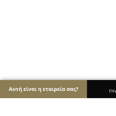
Αυτή είναι η εταιρεία σας?
Ελέ
Αετοί της ψυχαγωγίας
Μπαρ, Θέατρα, Καφετέριε