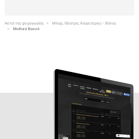
Αετοί της ψυχαγωγίας
Μπαρ, Θέατρα, Καφετέριες - Βόλος
Μυθικό Βουνό