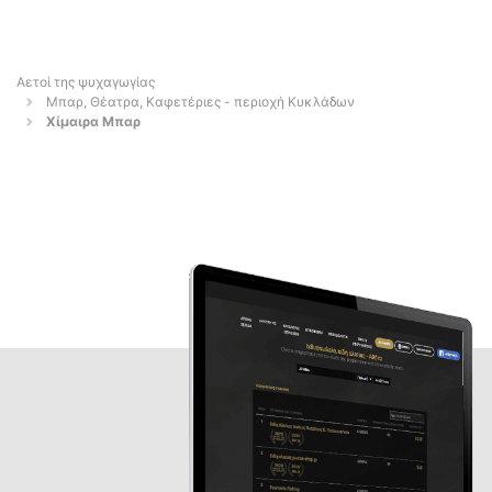
Αετοί της ψυχαγωγίας
Μπαρ, Θέατρα, Καφετέριες - περιοχή Κυκλάδων
Χίμαιρα Μπαρ