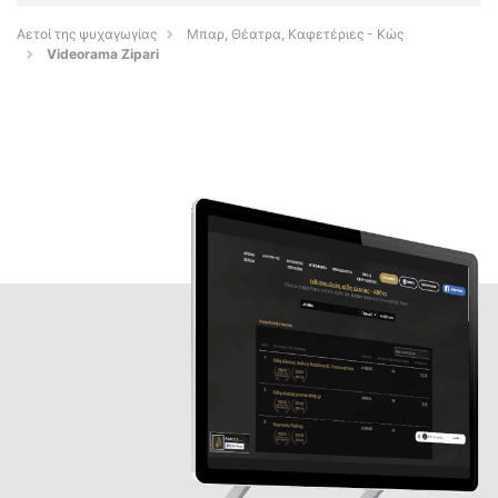
Αετοί της ψυχαγωγίας
Μπαρ, Θέατρα, Καφετέριες - Κώς
Videorama Zipari