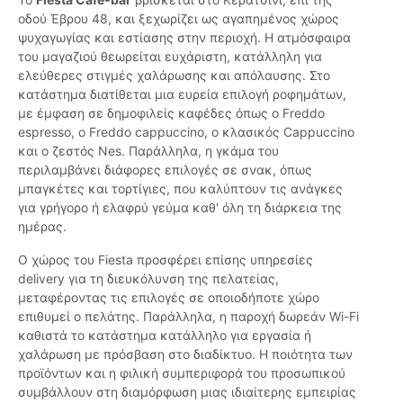
οδού Έβρου 48, και ξεχωρίζει ως αγαπημένος χώρος
ψυχαγωγίας και εστίασης στην περιοχή. Η ατμόσφαιρα
του μαγαζιού θεωρείται ευχάριστη, κατάλληλη για
ελεύθερες στιγμές χαλάρωσης και απόλαυσης. Στο
κατάστημα διατίθεται μια ευρεία επιλογή ροφημάτων,
με έμφαση σε δημοφιλείς καφέδες όπως ο Freddo
espresso, ο Freddo cappuccino, ο κλασικός Cappuccino
και ο ζεστός Nes. Παράλληλα, η γκάμα του
περιλαμβάνει διάφορες επιλογές σε σνακ, όπως
μπαγκέτες και τορτίγιες, που καλύπτουν τις ανάγκες
για γρήγορο ή ελαφρύ γεύμα καθ' όλη τη διάρκεια της
ημέρας.
Ο χώρος του Fiesta προσφέρει επίσης υπηρεσίες
delivery για τη διευκόλυνση της πελατείας,
μεταφέροντας τις επιλογές σε οποιοδήποτε χώρο
επιθυμεί ο πελάτης. Παράλληλα, η παροχή δωρεάν Wi-Fi
καθιστά το κατάστημα κατάλληλο για εργασία ή
χαλάρωση με πρόσβαση στο διαδίκτυο. Η ποιότητα των
προϊόντων και η φιλική συμπεριφορά του προσωπικού
συμβάλλουν στη διαμόρφωση μιας ιδιαίτερης εμπειρίας