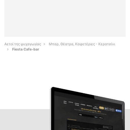
Αετοί της ψυχαγωγίας
Μπαρ, Θέατρα, Καφετέριες - Κερατσίνι
Fiesta Cafe-bar