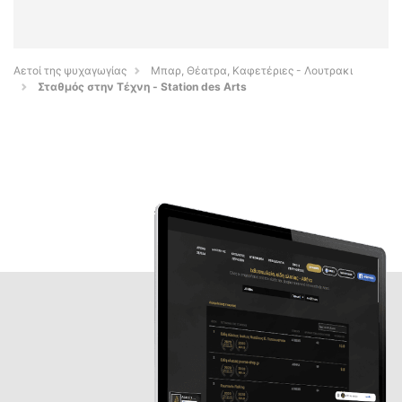
Αετοί της ψυχαγωγίας
Μπαρ, Θέατρα, Καφετέριες - Λουτρακι
Σταθμός στην Τέχνη - Station des Arts