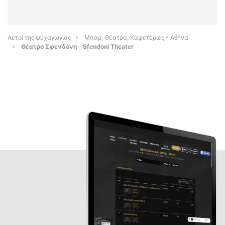
Αετοί της ψυχαγωγίας
Μπαρ, Θέατρα, Καφετέριες - Αθήνα
Θέατρο Σφενδόνη - Sfendoni Theater