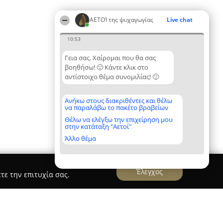
ΑΕΤΟΊ της ψυχαγωγίας
Live chat
10:53
Γεια σας. Χαίρομαι που θα σας
βοηθήσω! 🙂 Κάντε κλικ στο
αντίστοιχο θέμα συνομιλίας! 🙂
Ανήκω στους διακριθέντες και θέλω
να παραλάβω το πακέτο βραβείων
Θέλω να ελέγξω την επιχείρηση μου
στην κατάταξη "Αετοί"
Άλλο θέμα
Έλεγχος
τε την επιτυχία σας.