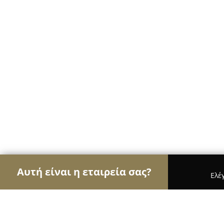
Αυτή είναι η εταιρεία σας?
Ελέ
Αετοί της ψυχαγωγίας
Μπαρ, Θέατρα, Καφετέριε