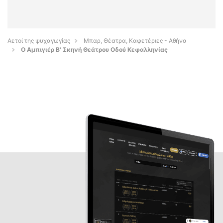
Αετοί της ψυχαγωγίας
Μπαρ, Θέατρα, Καφετέριες - Αθήνα
O Αμπιγιέρ Β' Σκηνή Θεάτρου Οδού Κεφαλληνίας